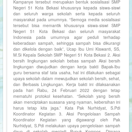
Kampanye tersebut merupakan bentuk sosialisasi SMP
Negeri 51 Kota Bekasi khususnya kepada siswa-siswi
dan seluruh warga sekolah serta kepada seluruh
masyarakat pada umumnya. “Semoga media sosialisasi
tersebut bisa memantik khususnya siswa-siswi SMP
Negeri 51 Kota Bekasi dan seluruh masyarakat
Indonesia pada umumnya agar peduli terhadap
keberadaan sampah, sehingga sampah bisa dikurangi
dan dikelola dengan baik”, Ucap Ibu Umi Kiswanti, SS,
M.Si Kepala Sekolah SMP Negeri 51 Kota Bekasi 2. Aksi
bersih lingkungan sekolah bebas sampah Aksi bersih
lingkungan diwujudkan dengan kerja bakti Bapak-Ibu
guru bersama staf tata usaha, hal ini dilakukan sebagai
upaya sekolah dalam mewujudkan sekolah bersih, sehat,
dan Berbasis Lingkungan. Kerja bakti ini dilaksanakan
pada hari Rabu, 24 Februari 2022 dengan tetap
mematuhi protokol kesehatan. “Sekolah yang bersih
akan menciptakan suasana yang nyaman, kebersihan ini
harus tetap kita jaga.” Kata Pak Nurhidyat, S.Pdi
Koordinator Kegiatan 3. Aksi Pengelolaan Sampah
Koordinator Kegiatan yang digawangi oleh Pak
Nurhidyat, S.Pdi melakukan upaya pengelolaan sampah
daun di sekolah menjadi Pupuk Kompos. Dimana