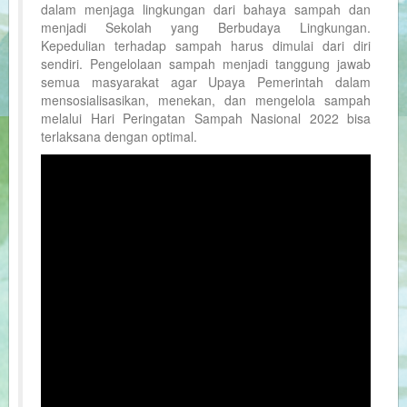
dalam menjaga lingkungan dari bahaya sampah dan
menjadi Sekolah yang Berbudaya Lingkungan.
Kepedulian terhadap sampah harus dimulai dari diri
sendiri. Pengelolaan sampah menjadi tanggung jawab
semua masyarakat agar Upaya Pemerintah dalam
mensosialisasikan, menekan, dan mengelola sampah
melalui Hari Peringatan Sampah Nasional 2022 bisa
terlaksana dengan optimal.